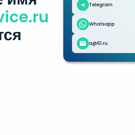
Telegram
vice.ru
Whatsapp
тся
a@61.ru