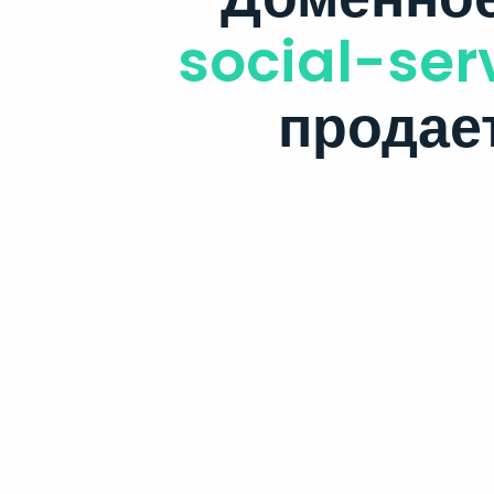
social-ser
продае